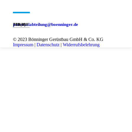
personalabteilung@boenninger.de
+49 (0) 231/488 788
© 2023 Bönninger Gerüstbau GmbH & Co. KG
Impressum
|
Datenschutz
|
Widerrufsbelehrung