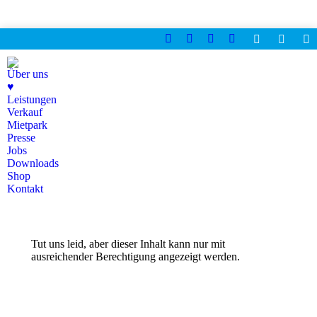
Instagram
Facebook
Linkedin
YouTube
page
page
page
page
Über uns
opens
opens
opens
opens
♥
in
in
in
in
Leistungen
new
new
new
new
Verkauf
window
window
window
window
Mietpark
Presse
Jobs
Downloads
Shop
Kontakt
Tut uns leid, aber dieser Inhalt kann nur mit
ausreichender Berechtigung angezeigt werden.