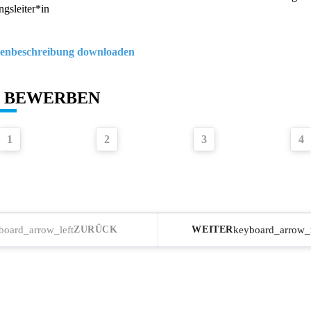
ngsleiter*in
llenbeschreibung downloaden
T BEWERBEN
1
2
3
4
board_arrow_left
keyboard_arrow_
ZURÜCK
WEITER