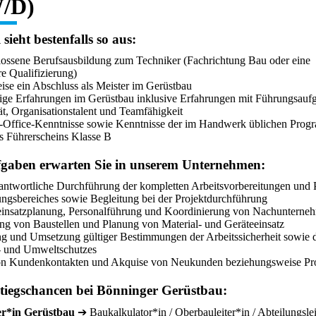
/D)
 sieht bestenfalls so aus:
ossene Berufsausbildung zum Techniker (Fachrichtung Bau oder eine
re Qualifizierung)
ise ein Abschluss als Meister im Gerüstbau
ige Erfahrungen im Gerüstbau inklusive Erfahrungen mit Führungsauf
tät, Organisationstalent und Teamfähigkeit
Office-Kenntnisse sowie Kenntnisse der im Handwerk üblichen Pro
s Führerscheins Klasse B
fgaben erwarten Sie in unserem Unternehmen:
antwortliche Durchführung der kompletten Arbeitsvorbereitungen und 
tungsbereiches sowie Begleitung bei der Projektdurchführung
einsatzplanung, Personalführung und Koordinierung von Nachunterne
ng von Baustellen und Planung von Material- und Geräteeinsatz
ng und Umsetzung gültiger Bestimmungen der Arbeitssicherheit sowie 
- und Umweltschutzes
on Kundenkontakten und Akquise von Neukunden beziehungsweise Pr
stiegschancen bei Bönninger Gerüstbau:
ter*in Gerüstbau
➔ Baukalkulator*in / Oberbauleiter*in / Abteilungsle