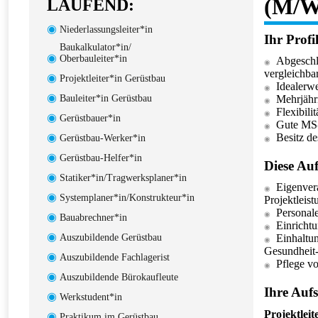
(M/W
LAUFEND:
Niederlassungsleiter*in
Ihr Profil
Baukalkulator*in/
Oberbauleiter*in
Abgeschl
vergleichba
Projektleiter*in Gerüstbau
Idealerwe
Bauleiter*in Gerüstbau
Mehrjähr
Flexibili
Gerüstbauer*in
Gute MS-
Besitz de
Gerüstbau-Werker*in
Gerüstbau-Helfer*in
Diese Au
Statiker*in/Tragwerksplaner*in
Eigenver
Systemplaner*in/Konstrukteur*in
Projektleis
Personal
Bauabrechner*in
Einrichtu
Auszubildende Gerüstbau
Einhaltu
Gesundheit
Auszubildende Fachlagerist
Pflege v
Auszubildende Bürokaufleute
Ihre Auf
Werkstudent*in
Projektlei
Praktikum im Gerüstbau