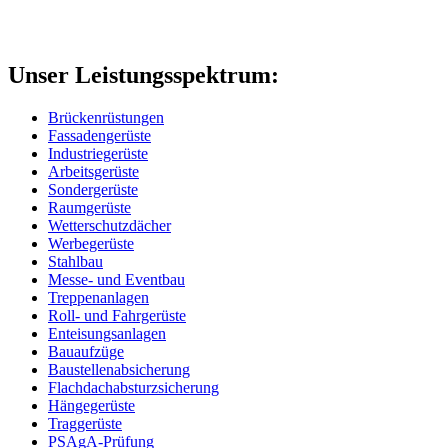
Unser Leistungsspektrum:
Brückenrüstungen
Fassadengerüste
Industriegerüste
Arbeitsgerüste
Sondergerüste
Raumgerüste
Wetterschutzdächer
Werbegerüste
Stahlbau
Messe- und Eventbau
Treppenanlagen
Roll- und Fahrgerüste
Enteisungsanlagen
Bauaufzüge
Baustellenabsicherung
Flachdachabsturzsicherung
Hängegerüste
Traggerüste
PSAgA-Prüfung