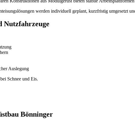
rären Konstruktionen aus Modulgerüst bieten stabile Arbeitsplattformen
nteisungslösungen werden individuell geplant, kurzfristig umgesetzt un
d Nutzfahrzeuge
utzung
hern
scher Auslegung
 bei Schnee und Eis.
üstbau Bönninger