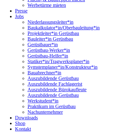
Werbetürme mieten
Presse
Jobs
Niederlassungsleiter*in
Baukalkulator*in/Oberbauleitung*in
Projektleiter*in Gerüstbau
Bauleiter*in Gerüstbau
Gerüstbauer*in
Gerüstbau-Werker*in
Gerüstbau-Helfer*in
Statiker*in/Tragwerksplaner*in
Symstemplaner*in/Konstrukteur*in
Bauabrechner*in
Auszubildende Gerüstbau
Auszubildende Fachlagerist
Auszubildende Bürokaufleute
Auszubildende Gerüstbau
Werkstudent*in
Praktikum im Gerüstbau
Nachunternehmer
Downloads
Shop
Kontakt