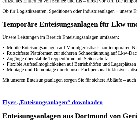
effizientes Entfernen von Schnee und Eis – direkt vor Ort. Die tempo
Ob für Logistikzentren, Speditionen oder Industrieanlagen – unsere E
Temporäre Enteisungsanlagen für Lkw un
Unsere Leistungen im Bereich Enteisungsanlagen umfassen:
• Mobile Enteisungsanlagen auf Modulgerüstbasis zur temporären N
• Rutschfeste Plattformen zur sicheren Schneeräumung auf Lkw-Däc
• Zugänge über stabile Treppentürme mit Seitenschutz
• Flexible Aufstellmöglichkeiten auf Betriebshöfen und Lagerplätzen
• Montage und Demontage durch unser Fachpersonal inklusive stati
Mit unseren Enteisungsanlagen sorgen Sie für sichere Abläufe – auch
Flyer „Enteisungsanlagen“ downloaden
Enteisungsanlagen aus Dortmund von Ger