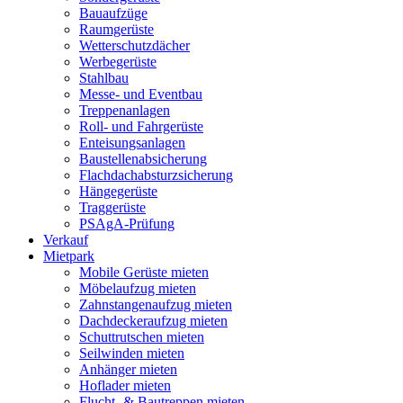
Bauaufzüge
Raumgerüste
Wetterschutzdächer
Werbegerüste
Stahlbau
Messe- und Eventbau
Treppenanlagen
Roll- und Fahrgerüste
Enteisungsanlagen
Baustellenabsicherung
Flachdachabsturzsicherung
Hängegerüste
Traggerüste
PSAgA-Prüfung
Verkauf
Mietpark
Mobile Gerüste mieten
Möbelaufzug mieten
Zahnstangenaufzug mieten
Dachdeckeraufzug mieten
Schuttrutschen mieten
Seilwinden mieten
Anhänger mieten
Hoflader mieten
Flucht- & Bautreppen mieten